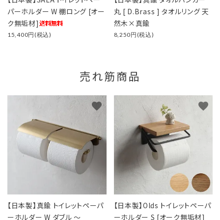
パーホルダー W 棚ロング [オー
丸 [ D.Brass ] タオルリング 天
ク無垢材]
然木×真鍮
15,400円(税込)
8,250円(税込)
売れ筋商品
favorite
favorite
【日本製】真鍮 トイレットペーパ
【日本製】Olds トイレットペーパ
ーホルダー W ダブル ～
ーホルダー S [オーク無垢材]