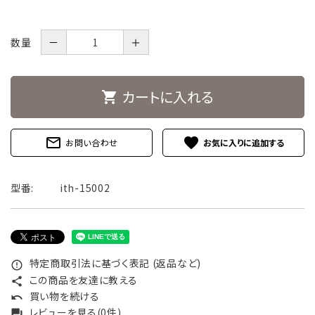
数量
－
＋
カートに入れる
shopping_cart
mail_outline
favorite
お問い合わせ
型番:
ith-15002
特定商取引法に基づく表記 (返品など)
error_outline
この商品を友達に教える
share
買い物を続ける
undo
レビューを見る(0件)
forum