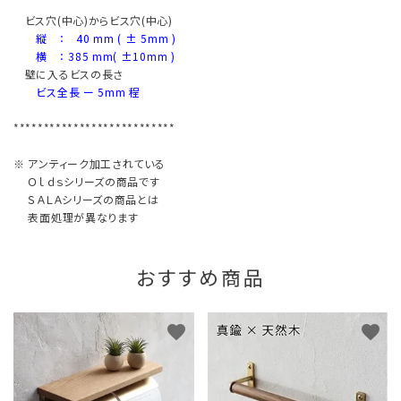
ビス穴(中心)からビス穴(中心)
縦 ： 40 mm ( ± 5mm )
横 ： 385 mm( ±10mm )
壁に入るビスの長さ
ビス全長 ー 5mm 程
***************************
※ アンティーク加工されている
Ｏｌｄｓシリーズの商品です
ＳＡＬＡシリーズの商品とは
表面処理が異なります
おすすめ商品
favorite
favorite