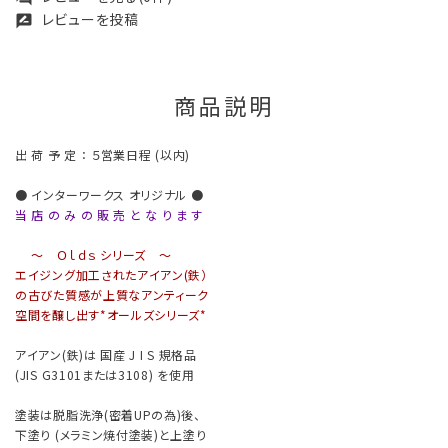
レビューを投稿
rate_review
商品説明
出 荷 予 定 ： ５営業日程 (以内)
● インターワークス オリジナル ●
当 店 の み の 販 売 と な り ま す
～ Ｏｌｄｓ シリーズ ～
エイジング加工されたアイアン(鉄）
の古びた質感が上質なアンティーク
空間を醸し出す*オールズシリーズ*
アイアン(鉄)は 国産 J I S 規格品
(JIS G3101または3108) を使用
塗装は脱脂洗浄(密着UPの為)後、
下塗り (メラミン焼付塗装)と上塗り