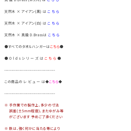
天然木 × アイアン(黒) は
こ ち ら
天然木 × アイアン(白) は
こ ち ら
天然木 × 真鍮 D.Brassは
こ ち ら
●すべてのタオルハンガーは
こちら
●
● O l d s シ リ ー ズ は
こ ち ら
●
-------------------------------------
この商品の レ ビ ュ ー は
◆
こちら
◆
-------------------------------------
※ 手作業での製作上、多少の寸法
誤差(±5mm程度)、またゆがみ等
がございます 予めご了承ください
※ 鉄は、強く何かに当たる等により