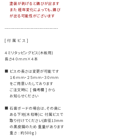
塗装が剥げると錆びが出ます
また 経年変化によっても、錆び
が出る可能性がございます
-------------------------------------
[ 付 属 ビ ス ]
４ミリタッピングビス(木板用)
長さ４０ｍｍ×４本
■ ビスの長さは変更が可能です
１６ｍｍ・２５ｍｍ・３０ｍｍ
をご用意いたしております
ご注文時に [ 備考欄 ] から
お知らせください
■ 石膏ボードの場合は、その奥に
ある下地(木柱等)に 付属ビスで
取り付けてください(直径13mm
の黒皮鋼のため 重量があります
重さ : 約500g )