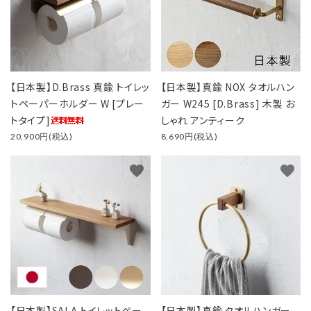
【日本製】D.Brass 真鍮 トイレッ
【日本製】真鍮 NOX タオルハン
トペーパーホルダー W [プレー
ガー W245 [D.Brass] 木製 お
トタイプ]
しゃれ アンティーク
20,900円(税込)
8,690円(税込)
favorite
favorite
【日本製】SALA トイレットペー
【日本製】真鍮 タオルハンガー