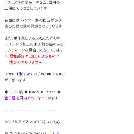
( クリア焼付塗装 ) の２回、国内の
工場にてほどこしています
表面には ハンマー跡の凹凸があり
古びた様な鉄の質感となっています
また、手作業による自社こだわりの
エイジング加工により 錆び感のある
アンティークな風合いとなっています
※ 銀色部分は、加工によるもので
錆びではありません
ほかに
L型
/
W200
/
W600
/
W800
がございます
◆ 日 本 製 ◆ Made In Japan ◆
全工程を国内でおこなっています
-------------------------------------
シンプルアイアン(W392) は
こちら
真 鍮 D.Brass (W390) は
こ ち ら