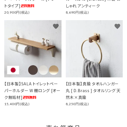
トタイプ]
しゃれ アンティーク
20,900円(税込)
8,690円(税込)
favorite
favorite
【日本製】SALA トイレットペー
【日本製】真鍮 タオルハンガー
パーホルダー W 棚ロング [オー
丸 [ D.Brass ] タオルリング 天
ク無垢材]
然木×真鍮
15,400円(税込)
8,250円(税込)