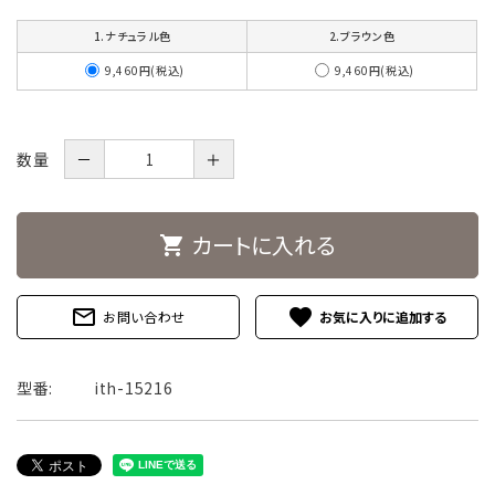
1.ナチュラル色
2.ブラウン色
9,460円(税込)
9,460円(税込)
数量
－
＋
カートに入れる
shopping_cart
mail_outline
favorite
お問い合わせ
型番:
ith-15216