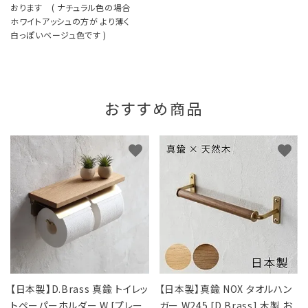
おります ( ナチュラル色の場合
ホワイトアッシュの方が より薄く
白っぽいベージュ色です )
おすすめ商品
favorite
favorite
【日本製】D.Brass 真鍮 トイレッ
【日本製】真鍮 NOX タオルハン
トペーパーホルダー W [プレー
ガー W245 [D.Brass] 木製 お