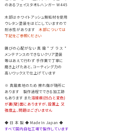
のあるフェイスタオルハンガー W445
木部はホワイトアッシュ無垢材を使用
ウレタン塗装をほどこしていますので
耐水性があります
木部については
下記をご参照ください
錆びの心配がない 真 鍮 * ブ ラ ス *
メンテナンスのできないクリア塗装
等はあえて行わず 手作業で丁寧に
磨き上げたあと、コーティング力の
高いワックスで仕上げています
※ 真鍮素地のため 擦れ傷が随所に
あります 製作過程でできる加工跡
もあります また
溶接痕(凹凸と変色)
が裏(壁)面にありますが、設置上 又
強度上、問題はございません
◆ 日 本 製 ◆ Made In Japan ◆
すべて国内自社工場で製作しています