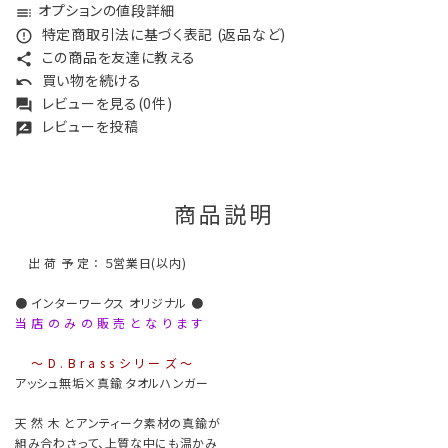
オプションの値段詳細
toc
特定商取引法に基づく表記 (返品など)
error_outline
この商品を友達に教える
share
買い物を続ける
undo
レビューを見る(0件)
forum
レビューを投稿
rate_review
商品説明
出 荷 予 定 ： ５営業日(以内)
● インターワークス オリジナル ●
当 店 の み の 販 売 と な り ま す
〜 D . B r a s s シ リ ー ズ 〜
アッシュ無垢×真鍮 タオルハンガー
天 然 木 とアンティーク素材の真鍮が
組み合わさって、上質な中にも温かみ