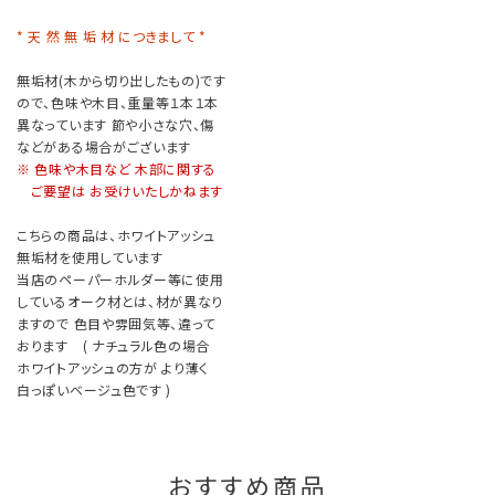
* 天 然 無 垢 材 につきまして *
無垢材(木から切り出したもの)です
ので、色味や木目、重量等１本１本
異なっています 節や小さな穴、傷
などがある場合がございます
※ 色味や木目など 木部に関する
ご要望は お受けいたしかねます
こちらの商品は、ホワイトアッシュ
無垢材を使用しています
当店のペーパーホルダー等に使用
しているオーク材とは、材が異なり
ますので 色目や雰囲気等、違って
おります ( ナチュラル色の場合
ホワイトアッシュの方が より薄く
白っぽいベージュ色です )
おすすめ商品