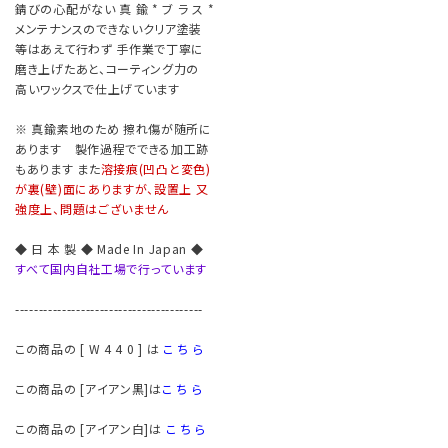
錆びの心配がない 真 鍮 * ブ ラ ス *
メンテナンスのできないクリア塗装
等はあえて行わず 手作業で丁寧に
磨き上げたあと、コーティング力の
高いワックスで仕上げています
※ 真鍮素地のため 擦れ傷が随所に
あります 製作過程でできる加工跡
もあります また
溶接痕(凹凸と変色)
が裏(壁)面にありますが、設置上 又
強度上、問題はございません
◆ 日 本 製 ◆ Made In Japan ◆
すべて国内自社工場で行っています
----------------------------------------
この商品の [ W 4 4 0 ] は
こ ち ら
この商品の [アイアン黒]は
こ ち ら
この商品の [アイアン白]は
こ ち ら