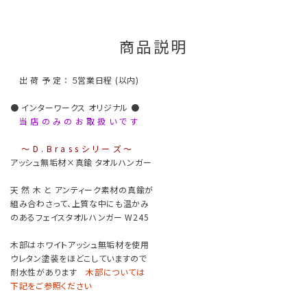
商品説明
出 荷 予 定 ： ５営業日程 (以内)
● インターワークス オリジナル ●
当 店 の み の お 取 扱 い で す
〜 D . B r a s s シ リ ー ズ 〜
アッシュ無垢材×真鍮 タオルハンガー
天 然 木 と アンティーク素材の真鍮が
組み合わさって、上質な中にも温かみ
のあるフェイスタオルハンガー W245
木部はホワイトアッシュ無垢材を使用
ウレタン塗装をほどこしていますので
耐水性があります
木部については
下記をご参照ください