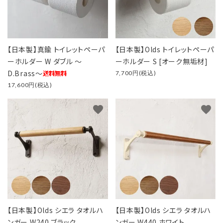
【日本製】真鍮 トイレットペーパ
【日本製】Olds トイレットペーパ
ーホルダー W ダブル ～
ーホルダー S [オーク無垢材]
D.Brass～
7,700円(税込)
17,600円(税込)
favorite
favorite
【日本製】Olds シエラ タオルハ
【日本製】Olds シエラ タオルハ
ンガー W240 ブラック
ンガー W440 ホワイト