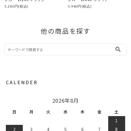
5,280円(税込)
5,940円(税込)
他の商品を探す
search
CALENDER
2026年9月
日
月
火
水
木
金
土
1
2
3
4
5
6
7
8
9
10
11
12