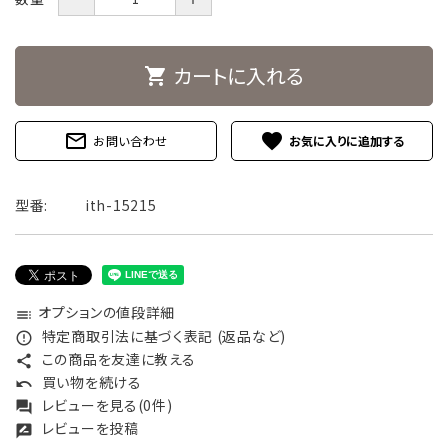
カートに入れる
shopping_cart
mail_outline
favorite
お問い合わせ
型番:
ith-15215
オプションの値段詳細
toc
特定商取引法に基づく表記 (返品など)
error_outline
この商品を友達に教える
share
買い物を続ける
undo
レビューを見る(0件)
forum
レビューを投稿
rate_review