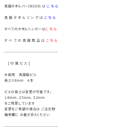
真鍮タオルバー(W200) は
こ ち ら
真 鍮 タ オ ル リ ン グ は
こ ち ら
すべてのタオルハンガーは
こ ち ら
す べ て の 真 鍮 商 品 は
こ ち ら
----------------------------------------
[ 付 属 ビ ス ]
木板用 真鍮製ビス
長さ３８mm ４本
ビスの長さは変更が可能です。
１６mm、２５mm、３２mm
をご用意しています
変更をご希望の場合は ご注文時
備考欄に お書き添えください
----------------------------------------