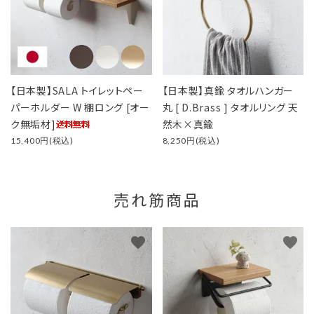
【日本製】SALA トイレットペー
【日本製】真鍮 タオルハンガー
パーホルダー W 棚ロング [オー
丸 [ D.Brass ] タオルリング 天
ク無垢材]
然木×真鍮
15,400円(税込)
8,250円(税込)
売れ筋商品
favorite
favorite