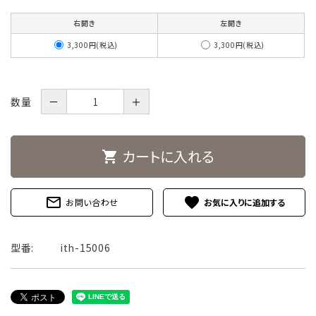
右開き
左開き
3,300円(税込)
3,300円(税込)
数量
－
＋
カートに入れる
shopping_cart
mail_outline
favorite
お問い合わせ
型番:
ith-15006