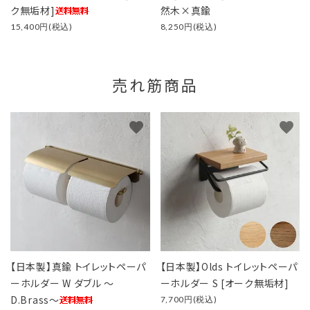
ク無垢材]
然木×真鍮
15,400円(税込)
8,250円(税込)
売れ筋商品
favorite
favorite
【日本製】真鍮 トイレットペーパ
【日本製】Olds トイレットペーパ
ーホルダー W ダブル ～
ーホルダー S [オーク無垢材]
D.Brass～
7,700円(税込)