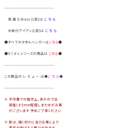
-------------------------------------
真 鍮 D.Brass (L型)は
こ ち ら
木板付アイアン(L型)は
こ ち ら
●すべてのタオルハンガーは
こちら
●
●O l d s シリーズの商品は
こちら
●
-------------------------------------
この商品の レ ビ ュ ー は
◆
こ ち ら
◆
-------------------------------------
※ 手作業での製作上、多少の寸法
誤差(±5mm程度)、またゆがみ等
がございます 予めご了承ください
※ 鉄は、強く何かに当たる等により
塗装が剥げると錆びが出ます