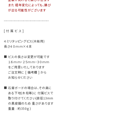
また 経年変化によっても、錆び
が出る可能性がございます
-------------------------------------
[ 付 属 ビ ス ]
４ミリタッピングビス(木板用)
長さ４０ｍｍ×４本
■ ビスの長さは変更が可能です
１６ｍｍ・２５ｍｍ・３０ｍｍ
をご用意いたしております
ご注文時に [ 備考欄 ] から
お知らせください
■ 石膏ボードの場合は、その奥に
ある下地(木柱等)に 付属ビスで
取り付けてください(直径13mm
の黒皮鋼のため 重さがあります
重量 : 約350g )