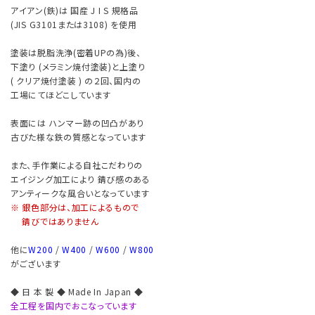
アイアン(鉄)は 国産 J I S 規格品
(JIS G3101または3108) を使用
塗装は脱脂洗浄(密着UPの為)後、
下塗り (メラミン焼付塗装)と上塗り
( クリア焼付塗装 ) の２回、国内の
工場にてほどこしています
表面には ハンマー跡の凹凸があり
古びた様な鉄の質感となっています
また、手作業による自社こだわりの
エイジング加工により 錆び感のある
アンティークな風合いとなっています
※ 銀色部分は、加工によるもので
錆びではありません
他に
W200
/
W400
/
W600
/
W800
がございます
◆ 日 本 製 ◆ Made In Japan ◆
全工程を国内でおこなっています