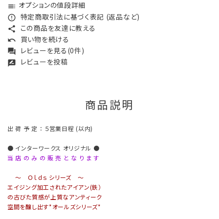
オプションの値段詳細
toc
特定商取引法に基づく表記 (返品など)
error_outline
この商品を友達に教える
share
買い物を続ける
undo
レビューを見る(0件)
forum
レビューを投稿
rate_review
商品説明
出 荷 予 定 ： ５営業日程 (以内)
● インターワークス オリジナル ●
当 店 の み の 販 売 と な り ま す
～ Ｏｌｄｓ シリーズ ～
エイジング加工されたアイアン(鉄）
の古びた質感が上質なアンティーク
空間を醸し出す*オールズシリーズ*