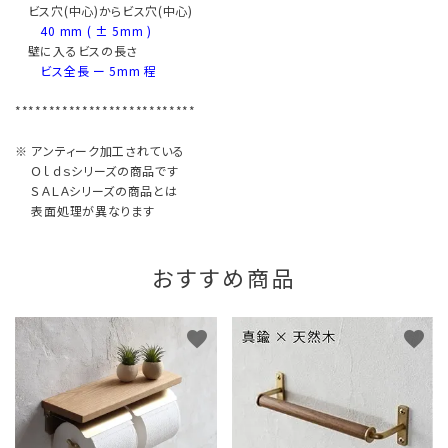
ビス穴(中心)からビス穴(中心)
40 mm ( ± 5mm )
壁に入るビスの長さ
ビス全長 ー 5mm 程
***************************
※ アンティーク加工されている
Ｏｌｄｓシリーズの商品です
ＳＡＬＡシリーズの商品とは
表面処理が異なります
おすすめ商品
favorite
favorite