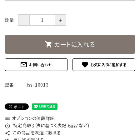
数量
－
＋
カートに入れる
shopping_cart
mail_outline
favorite
お問い合わせ
型番:
iss-10013
オプションの値段詳細
toc
特定商取引法に基づく表記 (返品など)
error_outline
この商品を友達に教える
share
買い物を続ける