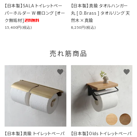
【日本製】SALA トイレットペー
【日本製】真鍮 タオルハンガー
パーホルダー W 棚ロング [オー
丸 [ D.Brass ] タオルリング 天
ク無垢材]
然木×真鍮
15,400円(税込)
8,250円(税込)
売れ筋商品
favorite
favorite
【日本製】真鍮 トイレットペーパ
【日本製】Olds トイレットペーパ