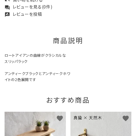
undo
レビューを見る(0件)
forum
レビューを投稿
rate_review
商品説明
ロートアイアンの曲線がクラシカルな
スリッパラック
アンティークブラックとアンティークホワ
イトの2色展開です
おすすめ商品
favorite
favorite