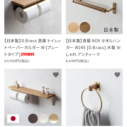
【日本製】D.Brass 真鍮 トイレッ
【日本製】真鍮 NOX タオルハン
トペーパーホルダー W [プレー
ガー W245 [D.Brass] 木製 お
トタイプ]
しゃれ アンティーク
20,900円(税込)
8,690円(税込)
favorite
favorite