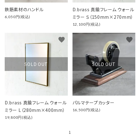
close
鉄筋素材のハンドル
D.brass 真鍮フレーム ウォール
ミラー Ｓ（150mm×270mm）
6,050円(税込)
12,100円(税込)
キーワード
favorite
favorite
カテゴリー
SOLD OUT
SOLD OUT
検索する
D.brass 真鍮フレーム ウォール
パルマテープカッター
ミラー L（280mm×400mm）
16,500円(税込)
19,800円(税込)
1