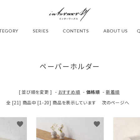
TEGORY
SERIES
CONTENTS
ABOUT US
ペーパーホルダー
アイアン
D . B r a s s 真 鍮
S A L 
[ 並び順を変更 ]
-
おすすめ順
-
価格順
-
新着順
古びた様な鉄
手作業でのサテン仕上による上質なツヤ
シンプルアイア
さの中に どこ
感。 無塗装の真鍮無垢だからこそ丁寧な手
材) 優しい
全 [21] 商品中 [1-20] 商品を表示しています
次のページへ
ールズシリーズ
仕事が見てとれる ～ ディーブラス シリーズ
チュラルで温
～
シリーズ
favorite
favorite