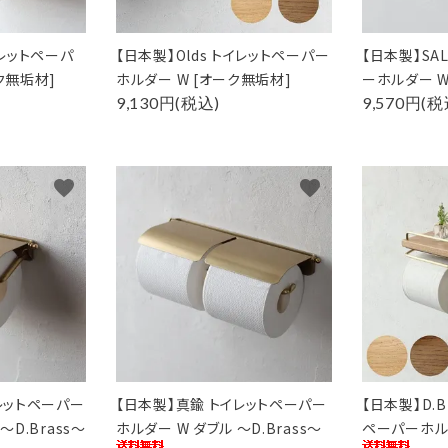
イレットペーパ
【日本製】Olds トイレットペーパー
【日本製】SA
ク無垢材]
ホルダー W [オーク無垢材]
ーホルダー W
9,130円(税込)
9,570円(税
favorite
favorite
ード
リー
検索する
イレットペーパー
【日本製】真鍮 トイレットペーパー
【日本製】D.B
～D.Brass～
ホルダー W ダブル ～D.Brass～
ペーパーホルダ