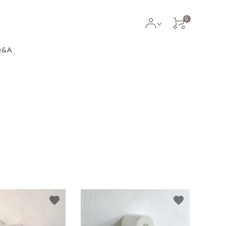
0
Q&A
A シンプル&ナチュラル
ン × 天然木 (オーク無垢
色合いのアイアンと天然木がナ
かみのある空間を演出する サラ
favorite
favorite