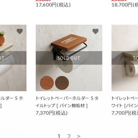
17,600円(税込)
18,700円(
favorite
favorite
UT
SOLD OUT
S
ルダー S ホ
トイレットペーパーホルダー S タ
トイレットペ
]
イルトップ [ パイン無垢材 ]
ワイト [パイ
7,370円(税込)
7,700円(税
1
2
>