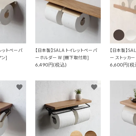
イレットペーパ
【日本製】SALA トイレットペーパ
【日本製】SA
アン]
ーホルダー W [棚下取付用]
ー ストッカー
6,490円(税込)
6,600円(税
favorite
favorite