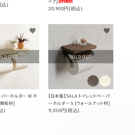
イプ]
税込)
20,900円(税込)
favorite
favorite
OLD OUT
SOLD OUT
ーパーホルダー W ホ
【日本製】SALA トイレットペーパ
ン無垢材]
ーホルダー S [ウォールナット材]
込)
9,350円(税込)