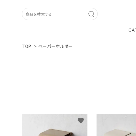
CA
TOP
>
ペーパーホルダー
O l d s アンティーク
独自のエイジング加工で やや
の質感を表現 無骨すぎず上品
か懐かしい雰囲気を醸す -- オ
--
favorite