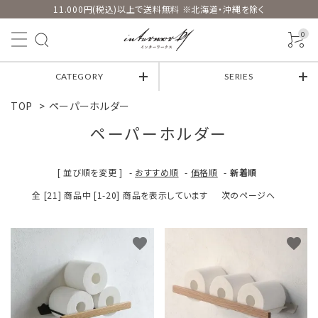
11.000円(税込)以上で送料無料 ※北海道・沖縄を除く
0
CATEGORY
SERIES
TOP
>
ペーパーホルダー
ペーパーホルダー
[ 並び順を変更 ]
-
おすすめ順
-
価格順
-
新着順
全 [21] 商品中 [1-20] 商品を表示しています
次のページへ
favorite
favorite