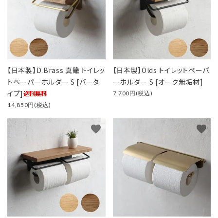
【日本製】D.Brass 真鍮 トイレッ
【日本製】Olds トイレットペーパ
トペーパーホルダー S [バータ
ーホルダー S [オーク無垢材]
イプ]
7,700円(税込)
14,850円(税込)
favorite
favorite