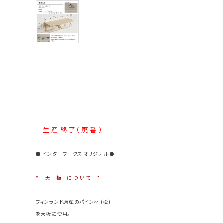
生 産 終 了（ 廃 番 ）
● インターワークス オリジナル ●
* 天 板 に つ い て *
フィンランド原産のパイン材 (松)
を天板に使用。