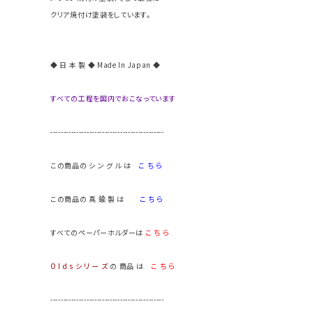
クリア焼付け塗装をしています。
◆ 日 本 製 ◆ Made In Japan ◆
すべての工程を国内でおこなっています
--------------------------------------------
この商品の シ ン グ ル は
こ ち ら
この商品の 真 鍮 製 は
こ ち ら
すべてのペーパーホルダーは
こ ち ら
O l d s シ リ ー ズ
の 商品 は
こ ち ら
--------------------------------------------