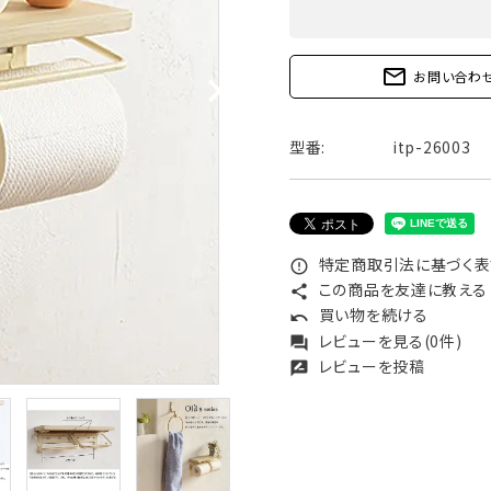
mail_outline
お問い合わ
型番:
itp-26003
特定商取引法に基づく表記
error_outline
この商品を友達に教える
share
買い物を続ける
undo
レビューを見る(0件)
forum
レビューを投稿
rate_review