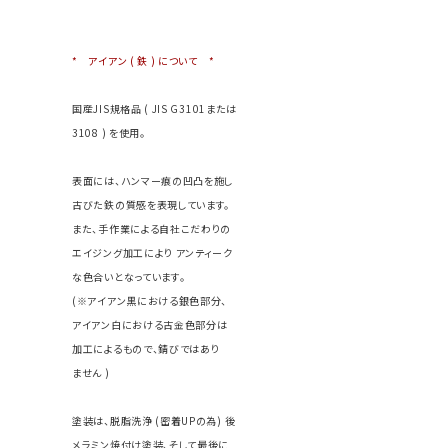
* アイアン ( 鉄 ) について *
国産JIS規格品 ( JIS G3101または
3108 ) を使用。
表面には、ハンマー痕の凹凸を施し
古びた鉄の質感を表現しています。
また、手作業による自社こだわりの
エイジング加工により アンティーク
な色合いとなっています。
(※アイアン黒における銀色部分、
アイアン白における古金色部分は
加工によるもので、錆びではあり
ません )
塗装は、脱脂洗浄 (密着UPの為) 後
メラミン焼付け塗装、そして最後に