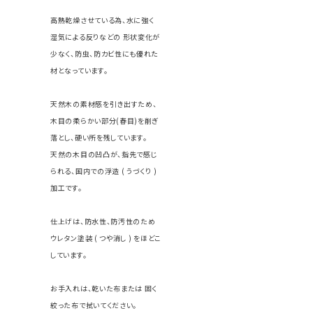
高熱乾燥させている為、水に強く
湿気による反りなどの 形状変化が
少なく、防虫、防カビ性にも優れた
材となっています。
天然木の素材感を引き出すため、
木目の柔らかい部分(春目)を削ぎ
落とし、硬い所を残しています。
天然の木目の凹凸が、指先で感じ
られる、国内での浮造 ( うづくり )
加工です。
仕上げは、防水性、防汚性のため
ウレタン塗装 ( つや消し ) をほどこ
しています。
お手入れは、乾いた布または 固く
絞った布で拭いてください。