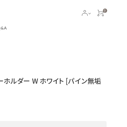
0
Q&A
ホルダー W ホワイト [パイン無垢
A シンプル&ナチュラル
ン × 天然木 (オーク無垢
色合いのアイアンと天然木がナ
かみのある空間を演出する サラ