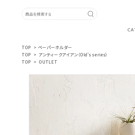
CA
TOP
>
ペーパーホルダー
TOP
>
アンティークアイアン（Old’s series）
TOP
>
OUTLET
O l d s アンティーク
独自のエイジング加工で やや
の質感を表現 無骨すぎず上品
か懐かしい雰囲気を醸す -- オ
--