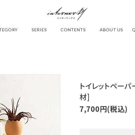
TEGORY
SERIES
CONTENTS
ABOUT US
トイレットペーパー
アイアン
D . B r a s s 真 鍮
S A L 
古びた様な鉄
手作業でのサテン仕上による上質なツヤ
シンプルアイア
材]
さの中に どこ
感。 無塗装の真鍮無垢だからこそ丁寧な手
材) 優しい
ールズシリーズ
仕事が見てとれる ～ ディーブラス シリーズ
チュラルで温
7,700円(税込)
～
シリーズ