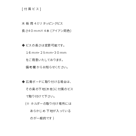
[ 付 属 ビ ス ]
木 板 用 ４ミリ タッピングビス
長さ４０ｍｍ×４本 (アイアン同色)
◆ ビスの長さは変更可能です。
１６ｍｍ・２５ｍｍ・３０ｍｍ
をご用意いたしております。
備考欄 からお知らせください。
◆ 石膏ボードに取り付ける場合は、
その奥の下地(木柱)に付属のビス
で取り付けて下さい。
(※ ホルダーの取り付け場所には
あらかじめ 下地が入っている
のが一般的です )