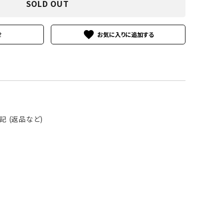
SOLD OUT
favorite
せ
 (返品など)