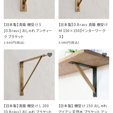
【日本製】真鍮 棚受け S
【日本製】D.Brass 真鍮 棚受け
[D.Brass] おしゃれ アンティー
Ｍ 150×150【インターワーク
ク ブラケット
ス】
2,860円(税込)
3,080円(税込)
favorite
favorite
【日本製】真鍮 棚受け L 200
【日本製】 棚受け 150 おしゃれ
[D.Brass] おしゃれ ブラケット
アイアン 天然木 ブラケット アン