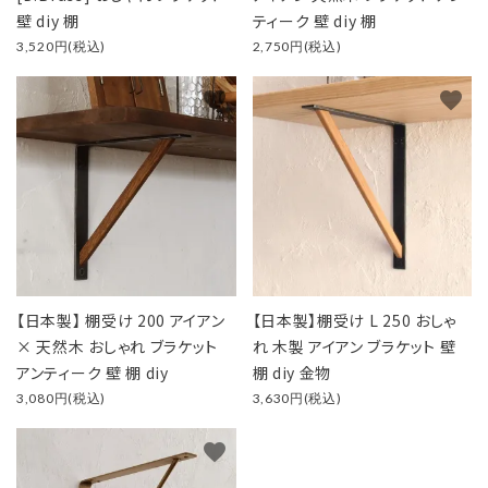
壁 diy 棚
ティーク 壁 diy 棚
3,520円(税込)
2,750円(税込)
favorite
favorite
【日本製】 棚受け 200 アイアン
【日本製】棚受け L 250 おしゃ
× 天然木 おしゃれ ブラケット
れ 木製 アイアン ブラケット 壁
アンティーク 壁 棚 diy
棚 diy 金物
3,080円(税込)
3,630円(税込)
close
favorite