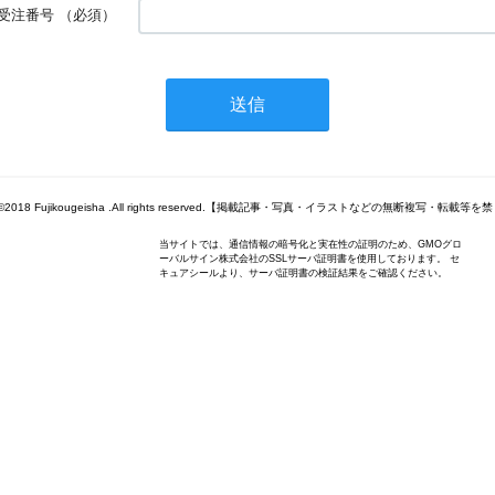
受注番号
（必須）
ht©2018 Fujikougeisha .All rights reserved.【掲載記事・写真・イラストなどの無断複写・転載
当サイトでは、通信情報の暗号化と実在性の証明のため、GMOグロ
ーバルサイン株式会社のSSLサーバ証明書を使用しております。 セ
キュアシールより、サーバ証明書の検証結果をご確認ください。